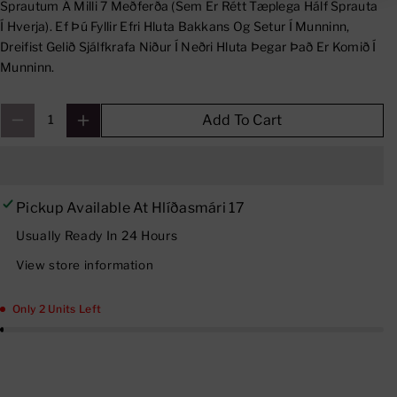
Sprautum Á Milli 7 Meðferða (sem Er Rétt Tæplega Hálf Sprauta
I
I
Í Hverja). Ef Þú Fyllir Efri Hluta Bakkans Og Setur Í Munninn,
T
T
Dreifist Gelið Sjálfkrafa Niður Í Neðri Hluta Þegar Það Er Komið Í
Y
Y
Munninn.
F
F
O
O
Add To Cart
R
R
T
T
E
E
E
E
Pickup Available At
Hlíðasmári 17
T
T
Usually Ready In 24 Hours
H
H
View store information
W
W
H
H
Only 2 Units Left
I
I
T
T
E
E