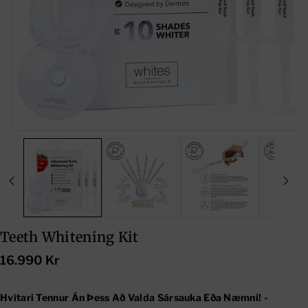
Teeth Whitening Kit
16.990 Kr
Hvítari Tennur Án Þess Að Valda Sársauka Eða Næmni! -