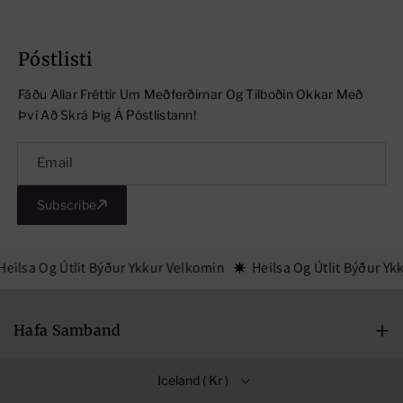
N
N
I
I
Póstlisti
N
N
G
G
Fáðu Allar Fréttir Um Meðferðirnar Og Tilboðin Okkar Með
K
K
Því Að Skrá Þig Á Póstlistann!
I
I
T
T
Email
Subscribe
eilsa Og Útlit Býður Ykkur Velkomin
Heilsa Og Útlit Býður Yk
Hafa Samband
Mán-Fim: 09:00-18:00
Iceland ( Kr )
Föstudagar: 09:00-16:00