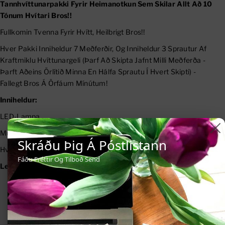
Tannhvíttunarpakki Fyrir Heimanotkun Sem Skilar Allt Að 10
Tónum Hvítari Bros!!
Fullkomin Tvenna Fyrir Hvítt, Heilbrigt Bros!!
Hver Pakki Inniheldur 7 Meðferðir, Og Inniheldur 3 Sprautur Af
Kraftmiklu Hvíttunargeli (þarf Að Skipta Jafnt Milli Meðferða -
Þarft Aðeins Örlítið Minna En Hálfa Sprautu Í Hvert Skipti) -
Fallegt Bros Á Örfáum Mínútum!
Inniheldur:
LED-Lampa
Munnskífur
Skráðu Þig Á Póstlistann
Hvíttunargel
Fáðu Fréttir Og Tilboð Send
Leiðbeiningar Um Notkun:
Burstaðu Tennurnar Áður En Notkun Hefst.
Opnaðu Rafhlöðuhólfið Og Fjarlægðu Plastflipann Undir