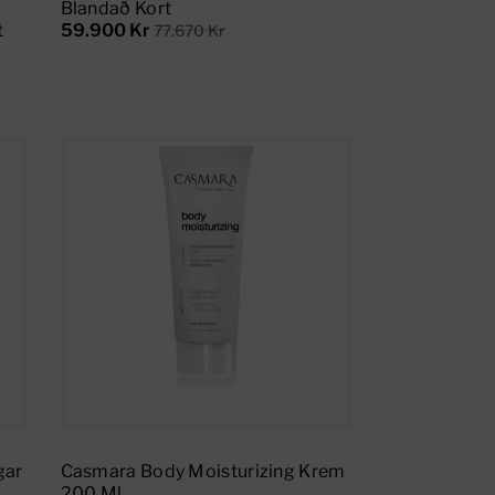
Blandað Kort
t
59.900 Kr
77.670 Kr
Add To Cart
gar
Casmara Body Moisturizing Krem
200 Ml