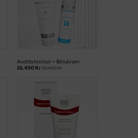
Add To Cart
Andlitshreinsir + Bólukrem
16.490 Kr
19.400 Kr