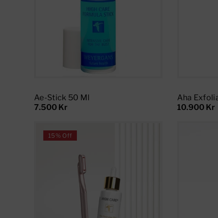
Add To Cart
Ae-Stick 50 Ml
Aha Exfolia
7.500 Kr
10.900 Kr
15% Off