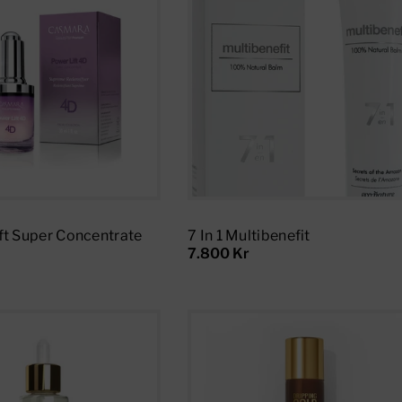
Add To Cart
Add To Cart
ft Super Concentrate
7 In 1 Multibenefit
7.800 Kr