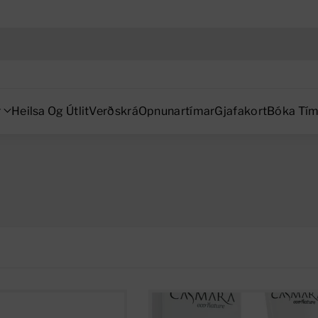
Skip To Content
r
Heilsa Og Útlit
Verðskrá
Opnunartímar
Gjafakort
Bóka Tí