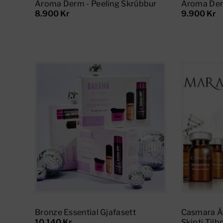
Aroma Derm - Peeling Skrúbbur
Aroma Der
8.900 Kr
9.900 Kr
Add To Cart
Bronze Essential Gjafasett
Casmara Á
10.140 Kr
Skipti Til