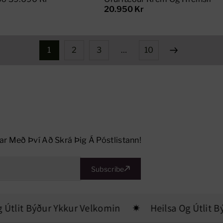
20.950 Kr
1
2
3
…
10
ar Með Því Að Skrá Þig Á Póstlistann!
Subscribe
tlit Býður Ykkur Velkomin
Heilsa Og Útlit Býð