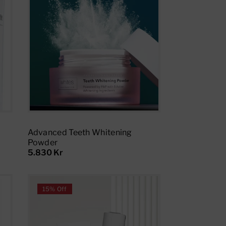
Add To Cart
Advanced Teeth Whitening
Powder
5.830 Kr
15% Off