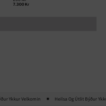
7.300 Kr
ur Ykkur Velkomin
Heilsa Og Útlit Býður Ykkur