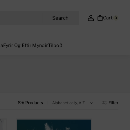
Search
Cart
0
ma
Fyrir Og Eftir Myndir
Tilboð
196 Products
Filter