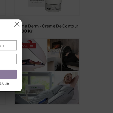
Add To Cart
Leg
Aroma Derm - Creme De Contour
11.700 Kr
22% Off
& Útlits
Add To Cart