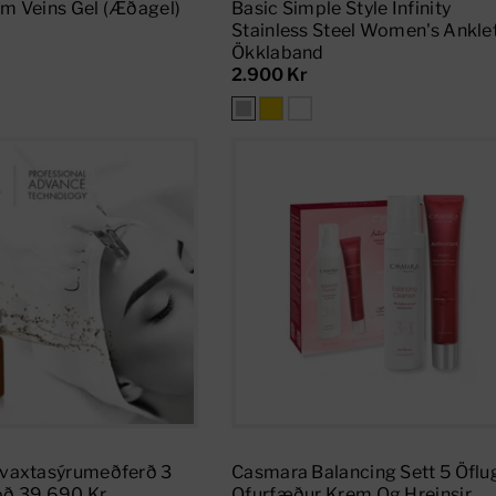
m Veins Gel (æðagel)
Basic Simple Style Infinity
Stainless Steel Women's Ankle
Ökklaband
2.900 Kr
Add To Cart
Add To Cart
vaxtasýrumeðferð 3
Casmara Balancing Sett 5 Öflu
boð 39.690 Kr
Ofurfæður Krem Og Hreinsir