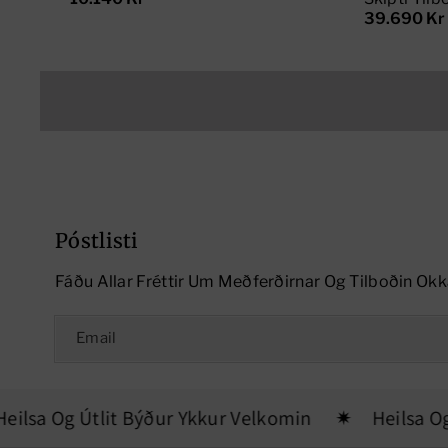
39.690 Kr
Póstlisti
Fáðu Allar Fréttir Um Meðferðirnar Og Tilboðin Okk
Email
lsa Og Útlit Býður Ykkur Velkomin
Heilsa Og Ú