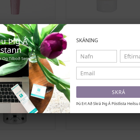
Add To Cart
Add To Cart
ti 2.0
Aroma Derm - Cool Slimming 
u Þig Á
8.900 Kr
SKÁNING
istann
ir Og Tilboð Send
SKRÁ
Þú Ert Að Skrá Þig Á Póstlista Heilsu 
Add To Cart
Select Options