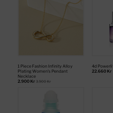
C
T
I
O
N
Add To Cart
:
1 Piece Fashion Infinity Alloy
4d Powerli
Plating Women's Pendant
22.660 Kr
Necklace
2.900 Kr
3.900 Kr