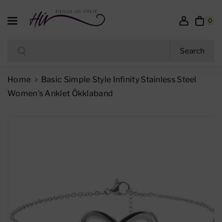
Skip To Content
0
Search
Search
D
I
E
N
Home
Basic Simple Style Infinity Stainless Steel
C
C
Women's Anklet Ökklaband
R
R
E
E
Skip To Product Information
A
A
S
S
E
E
Q
Q
U
U
A
A
N
N