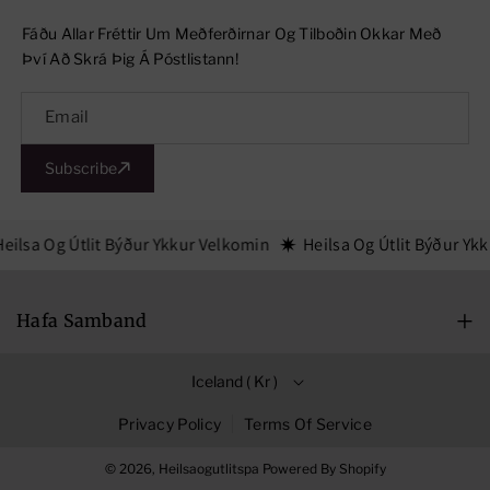
T
T
Fáðu Allar Fréttir Um Meðferðirnar Og Tilboðin Okkar Með
Y
Y
Því Að Skrá Þig Á Póstlistann!
E
E
Y
Y
Email
E
E
Subscribe
S
S
E
E
R
R
eilsa Og Útlit Býður Ykkur Velkomin
Heilsa Og Útlit Býður Yk
U
U
M
M
Hafa Samband
Mán-Fim: 09:00-18:00
Iceland ( Kr )
Föstudagar: 09:00-16:00
Lauugardagar: 10:00-14:00
Privacy Policy
Terms Of Service
Hlíðasmári 17, 201 Kópavogur
© 2026,
Heilsaogutlitspa
Powered By Shopify