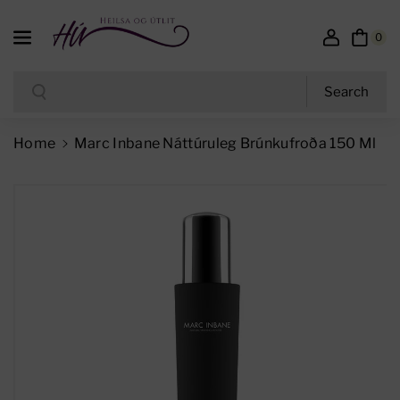
Skip To Content
0
Search
Search
Home
Marc Inbane Náttúruleg Brúnkufroða 150 Ml
Skip To Product Information