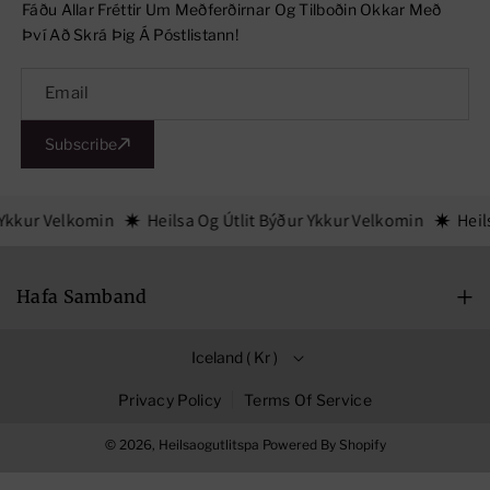
Fáðu Allar Fréttir Um Meðferðirnar Og Tilboðin Okkar Með
L
L
Því Að Skrá Þig Á Póstlistann!
E
E
G
G
Email
B
B
Subscribe
R
R
Ú
Ú
N
N
 Ykkur Velkomin
Heilsa Og Útlit Býður Ykkur Velkomin
Heil
K
K
U
U
Hafa Samband
F
F
Mán-Fim: 09:00-18:00
R
R
Iceland ( Kr )
O
Föstudagar: 09:00-16:00
O
Ð
Ð
Lauugardagar: 10:00-14:00
Privacy Policy
Terms Of Service
A
A
Hlíðasmári 17, 201 Kópavogur
© 2026,
Heilsaogutlitspa
Powered By Shopify
1
1
5626969
5
5