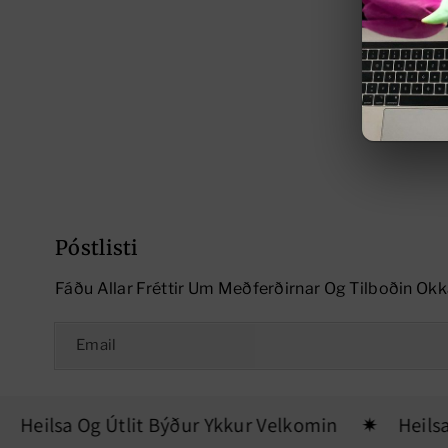
Póstlisti
Fáðu Allar Fréttir Um Meðferðirnar Og Tilboðin Okk
Email
Heilsa Og Útlit Býður Ykkur Velkomin
Heilsa