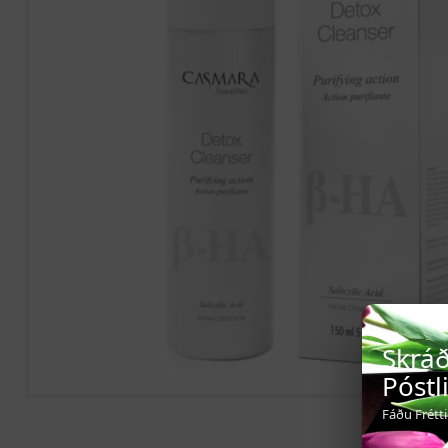
Skráð
Póstl
Fáðu Frétt