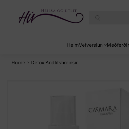
Search
Heim
Vefverslun
Meðferði
Home
Detox Andlitshreinsir
Skip To Product Information