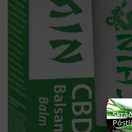
Skráð
Póstl
Fáðu Frétt