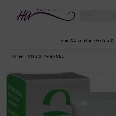
Search
Heim
Vefverslun
Meðferði
Home
Chin Min Með CBD
Skip To Product Information