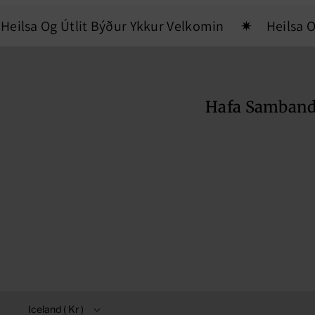
ilsa Og Útlit Býður Ykkur Velkomin
Heilsa Og 
Hafa Samban
Iceland ( Kr )