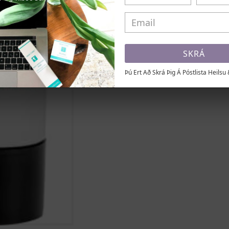
SKRÁ
Þú Ert Að Skrá Þig Á Póstlista Heilsu 