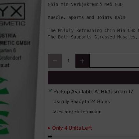
Chin Min Verkjakremið Með CBD 
U
U
A
A
Muscle, Sports And Joints Balm
N
N
The Mildly Refreshing Chin Min CBD 
Ti
Ti
The Balm Supports Stressed Muscles,
T
T
Y
Y
F
F
O
O
R
R
C
C
Pickup Available At
Hlíðasmári 17
H
H
Usually Ready In 24 Hours
I
I
View store information
N
N
M
M
Only 4 Units Left
I
I
N
N