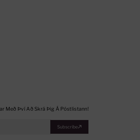
ar Með Því Að Skrá Þig Á Póstlistann!
Subscribe