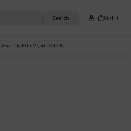
Search
Cart
0
ma
Fyrir Og Eftir Myndir
Tilboð