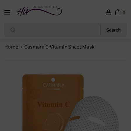
Skip To Content
0
Search
Search
Home
Casmara C Vítamín Sheet Maski
Skip To Product Information