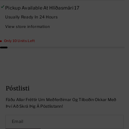
A
A
Pickup Available At
Hlíðasmári 17
C
C
Usually Ready In 24 Hours
V
V
View store information
Ít
Ít
A
A
Only 10 Units Left
M
M
Í
Í
N
N
S
S
H
H
Póstlisti
E
E
E
E
Fáðu Allar Fréttir Um Meðferðirnar Og Tilboðin Okkar Með
T
T
Því Að Skrá Þig Á Póstlistann!
M
M
A
A
Email
S
S