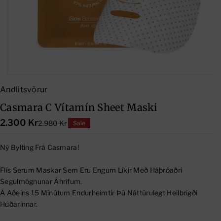
Andlitsvörur
Casmara C Vítamín Sheet Maski
2.300 Kr
2.980 Kr
Sale
Ný Bylting Frá Casmara!
Flís Serum Maskar Sem Eru Engum Líkir Með Háþróaðri
Segulmögnunar Áhrifum.
Á Aðeins 15 Mínútum Endurheimtir Þú Náttúrulegt Heilbrigði
Húðarinnar.