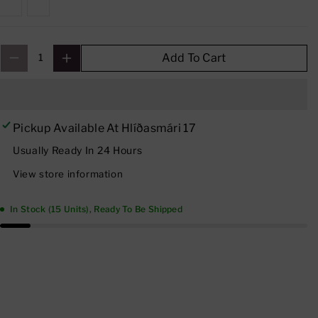
Variant
Variant
L
L
Sold
Sold
A
A
Out
Out
N
N
Add To Cart
Or
Or
D
D
Unavailable
Unavailable
I
I
C
C
Pickup Available At
Hlíðasmári 17
W
W
Usually Ready In 24 Hours
E
E
View store information
L
L
L
L
In Stock (15 Units), Ready To Be Shipped
N
N
E
E
S
S
S
S
A
A
N
N