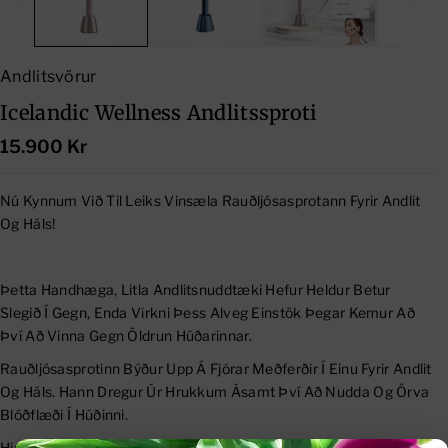
Andlitsvörur
Icelandic Wellness Andlitssproti
15.900 Kr
Nú Kynnum Við Til Leiks Vinsæla Rauðljósasprotann Fyrir Andlit
Og Háls!
Þetta Handhæga, Litla Andlitsnuddtæki Hefur Heldur Betur
Slegið Í Gegn, Enda Virkni Þess Alveg Einstök Þegar Kemur Að
Því Að Vinna Gegn Öldrun Húðarinnar.
Rauðljósasprotinn Býður Upp Á Fjórar Meðferðir Í Einu Fyrir Andlit
Og Háls. Hann Dregur Úr Hrukkum Ásamt Því Að Nudda Og Örva
Blóðflæði Í Húðinni.
Hin Einstaka Virkni Rauða Ljóssins Er Mjög Greinileg Strax Eftir