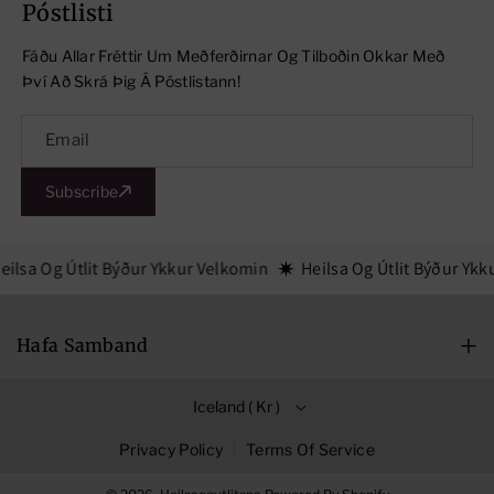
Póstlisti
D
D
Fáðu Allar Fréttir Um Meðferðirnar Og Tilboðin Okkar Með
L
L
Því Að Skrá Þig Á Póstlistann!
I
I
T
T
Email
S
S
S
S
Subscribe
P
P
R
R
eilsa Og Útlit Býður Ykkur Velkomin
Heilsa Og Útlit Býður Ykk
O
O
T
T
I
I
Hafa Samband
Mán-Fim: 09:00-18:00
Iceland ( Kr )
Föstudagar: 09:00-16:00
Lauugardagar: 10:00-14:00
Privacy Policy
Terms Of Service
Hlíðasmári 17, 201 Kópavogur